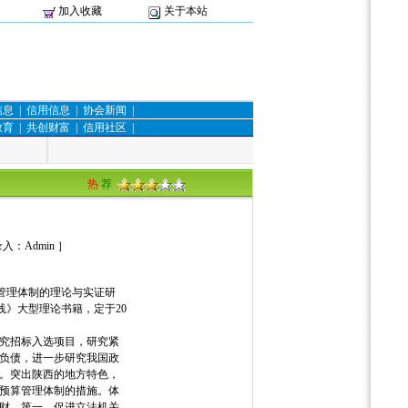
加入收藏
关于本站
信息
|
信用信息
|
协会新闻
|
教育
|
共创财富
|
信用社区
|
热
荐
录入：
Admin
］
管理体制的理论与实证研
》大型理论书籍，定于20
究招标入选项目，研究紧
负债，进一步研究我国政
。突出陕西的地方特色，
预算管理体制的措施。体
财。第一，促进立法机关