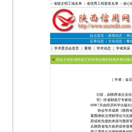
省级文明工地名单
省优秀工程获奖名单
放心
站点首页
|
新闻动态
|
商
证券信息
|
文化信息
|
餐
|
学术委员会首页
|
要闻
|
学术动态
|
学者风采
协会主持的省财政厅科研项目顺利结项并将结集
［ 作者：金豆
日前，由陕西省企业信
究》经省财政厅专家组
09年7月由经济科学出版
协会学术成果《陕西省财
紧围绕依法理财理论与实
府或有负债的来源与预算
从陕西省地方政府或有债
现了课题从法律的视角对