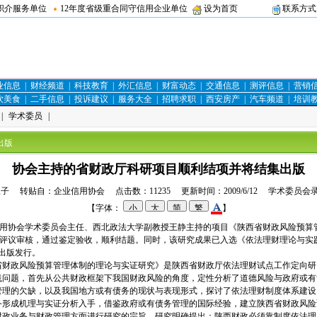
职介服务单位
12年度省级重合同守信用企业单位
设为首页
联系方式
业信息
|
财经频道
|
科技教育
|
外汇信息
|
财富动态
|
交通信息
|
测评信息
|
营销
饮美食
|
二手信息
|
投诉建议
|
服务大全
|
招聘求职
|
西安房产
|
汽车频道
|
培训
|
学术委员
|
出版
协会主持的省财政厅科研项目顺利结项并将结集出版
子 转贴自：企业信用协会 点击数：11235 更新时间：2009/6/12 学术委员会
【字体：
】
用协会学术委员会主任、西北政法大学副教授王静主持的项目《陕西省财政风险预算
评议审核，通过鉴定验收，顺利结题。同时，该研究成果已入选《依法理财理论与实践
社出版发行。
政风险预算管理体制的理论与实证研究》是陕西省财政厅依法理财试点工作定向研
践问题，首先从公共财政框架下我国财政风险的角度，定性分析了道德风险与政府或有
管理的欠缺，以及我国地方或有债务的现状与表现形式，探讨了依法理财制度体系建设
务形成机理与实证分析入手，借鉴政府或有债务管理的国际经验，建立陕西省财政风险
财政业务与财政管理方面进行研究的宗旨。研究明确提出：陕西财政必须靠制度依法理