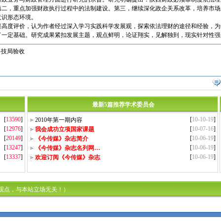
第二，重点加强财政执行过程中的法制建设。第三，继续深化政企关系改革，培养市场
意识形态环境。
度评价，认为作者经过深入学习实践科学发展观，探索依法理财的途径和经验，为
了一定基础。研究成果紧扣发展主题，观点鲜明，论证翔实，见解独到，现实针对性强
科技局验收
最新5篇推荐学术委员会
[
13590
]
[
10-10-19
]
2010年第一期内容
[
12976
]
[
10-07-16
]
我会成功立项国家课题
[
20149
]
[
10-06-19
]
《今传媒》杂志简介
[
13247
]
[
10-06-19
]
《今传媒》杂志名列网…
[
13337
]
[
10-06-19
]
欢迎订阅《今传媒》杂志
观点，与本站立场无关！）