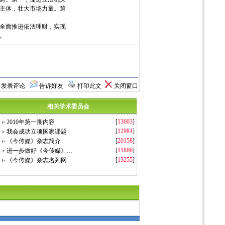
主体，壮大市场力量。第
全面推进依法理财，实现
。
发表评论
告诉好友
打印此文
关闭窗口
相关学术委员会
[
13603
]
2010年第一期内容
[
12984
]
我会成功立项国家课题
[
20158
]
《今传媒》杂志简介
[
11886
]
进一步做好《今传媒》…
[
13255
]
《今传媒》杂志名列网…