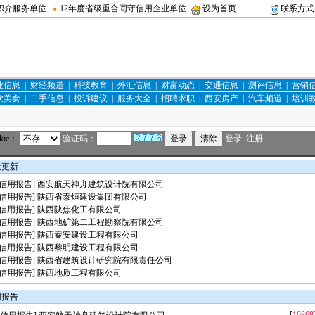
职介服务单位
12年度省级重合同守信用企业单位
设为首页
联系方式
业信息
|
财经频道
|
科技教育
|
外汇信息
|
财富动态
|
交通信息
|
测评信息
|
营销
饮美食
|
二手信息
|
投诉建议
|
服务大全
|
招聘求职
|
西安房产
|
汽车频道
|
培训
kie：
验证码：
登录
注册
近更新
[信用报告]
西安航天神舟建筑设计院有限公司
[信用报告]
陕西省泰烜建设集团有限公司
[信用报告]
陕西陕焦化工有限公司
[信用报告]
陕西地矿第二工程勘察院有限公司
[信用报告]
陕西秦安建设工程有限公司
[信用报告]
陕西黎明建设工程有限公司
[信用报告]
陕西省建筑设计研究院有限责任公司
[信用报告]
陕西地质工程有限公司
用报告