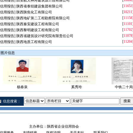
[
10868
信用报告
]
西安航天神舟建筑设计院有限公司
[
11653
信用报告
]
陕西省泰烜建设集团有限公司
[
10211
信用报告
]
陕西陕焦化工有限公司
[
11158
信用报告
]
陕西地矿第二工程勘察院有限公司
[
11101
信用报告
]
陕西秦安建设工程有限公司
[
11702
信用报告
]
陕西黎明建设工程有限公司
[
11078
信用报告
]
陕西省建筑设计研究院有限责任公司
[
11204
信用报告
]
陕西地质工程有限公司
新图片信息
杨春泉
奚秀玲
中铁二十局
信息搜索：
主办单位：陕西省企业信用协会
信用服务
友情链接
版权说明
关于本站
联系我们