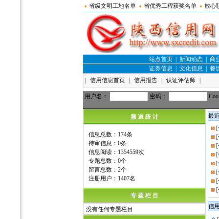
省级文明工地名单
省优秀工程获奖名单
放心
站点首页
|
新闻动态
|
商
证券信息
|
文化信息
|
餐
|
信用信息首页
|
信用报告
|
认证评估师
|
用户名：
密码：
Coo
最
频 道 统 计
信息总数：174条
待审信息：0条
信息阅读：1354559次
专题总数：0个
留言总数：2个
注册用户：1407名
专 题 栏 目
信
没有任何专题栏目