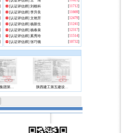
]
[
11621
]
[
认证评估师
]
王 琦
]
[
11712
]
[
认证评估师
]
刘根科
]
[
11669
]
[
认证评估师
]
李升良
]
[
12479
]
[
认证评估师
]
文艳芳
]
[
11241
]
[
认证评估师
]
杨新生
]
[
12317
]
[
认证评估师
]
杨春泉
]
[
11514
]
[
认证评估师
]
奚秀玲
]
[
10732
]
[
认证评估师
]
张巧饿
集团第…
陕西建工第五建设…