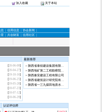
加入收藏
关于本站
信息
|
信用信息
|
协会新闻
|
教育
|
共创财富
|
信用社区
|
最新推荐
[
20-06-09
]
陕西省泰烜建设集团有限…
[
20-04-27
]
陕西地矿第二工程勘察院…
[
19-10-16
]
陕西秦安建设工程有限公司
[
19-06-25
]
陕西省建筑设计研究院有…
[
19-05-28
]
陕西省一三九煤田地质水…
[
18-07-23
]
[
18-07-12
]
[
18-06-29
]
认证评估师