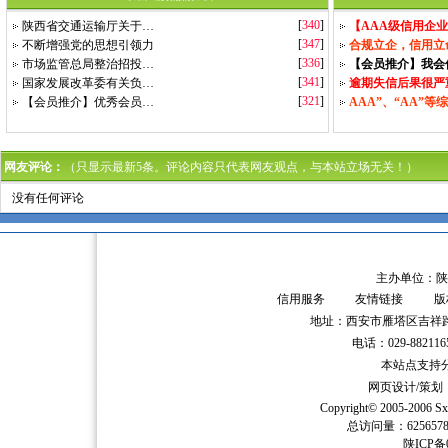
[
340
]
陕西省交通运输厅关于…
【AAA级信用企
[
347
]
不断增强党的思想引领力
合规立企，信用立
[
336
]
市场监管总局整治招投…
【会员推介】我会
[
341
]
国家发展改革委有关负…
逾期失信后果很严
[
321
]
【会员推介】优秀会员…
AAA”、“AA”等
网友评论：
（只显示最新5条。评论内容只代表网友观点，与本站立场无关！）
没有任何评论
主办单位：陕
信用服务
友情链接
版
地址：西安市雁塔区吉祥路
电话：029-882116
本站点支持分辨
网页设计/策
Copyright© 2005-2006
Sx
总访问量：62565
陕ICP备0