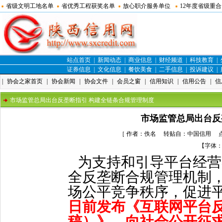
省级文明工地名单
省优秀工程获奖名单
放心职介服务单位
12年度省级重
站点首页
|
新闻动态
|
商业信息
|
财经频道
|
科技教育
|
证券信息
|
文化信息
|
餐饮美食
|
二手信息
|
投诉建议
|
|
协会之家首页
|
协会新闻
|
协会文件
|
会员之窗
|
信用知识
|
信用公告
|
信
市场监管总局出台反垄断指引 构建全链条合规管理制度
市场监管总局出台反
［ 作者：佚名 转贴自：中国信用 点击数
【字体
为支持和引导平台经营
全反垄断合规管理机制
场公平竞争秩序，促进
日前发布《互联网平台
稿）》，向社会公开征