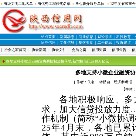
省级文明工地名单
省优秀工程获奖名单
放心职介服务单位
12年度省级重
站点首页
|
新闻动态
|
商业信息
|
财经频道
|
科技教育
|
证券信息
|
文化信息
|
餐饮美食
|
二手信息
|
投诉建议
|
|
协会之家首页
|
协会新闻
|
协会文件
|
会员之窗
|
信用知识
|
信用公告
|
信
多地支持小微企业融资协调机制加快落地 新增授信已超18万亿元
多地支持小微企业融资协
［ 作者：佚名 转贴自：经济参考报 点击
【字体
各地积极响应、多
求，加大信贷投放力度
作机制（简称“小微协调
25年4月末，各地已累