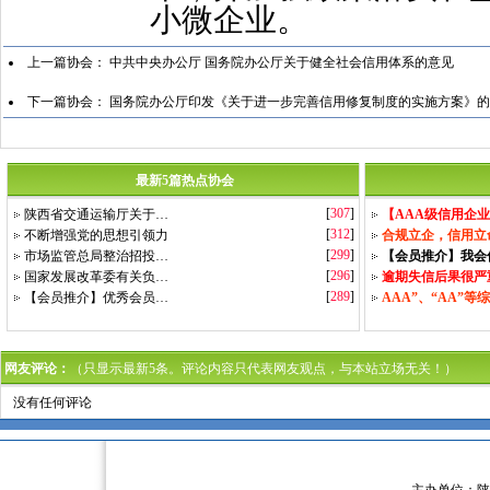
小微企业。
上一篇协会：
中共中央办公厅 国务院办公厅关于健全社会信用体系的意见
下一篇协会：
国务院办公厅印发《关于进一步完善信用修复制度的实施方案》的
最新5篇热点协会
[
307
]
陕西省交通运输厅关于…
【AAA级信用企
[
312
]
不断增强党的思想引领力
合规立企，信用立
[
299
]
市场监管总局整治招投…
【会员推介】我会
[
296
]
国家发展改革委有关负…
逾期失信后果很严
[
289
]
【会员推介】优秀会员…
AAA”、“AA”等
网友评论：
（只显示最新5条。评论内容只代表网友观点，与本站立场无关！）
没有任何评论