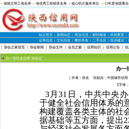
省级文明工地名单
省优秀工程获奖名单
放心职介服务单位
12年度省级重
站点首页
|
新闻动态
|
商业信息
|
财经频道
|
科技教育
|
证券信息
|
文化信息
|
餐饮美食
|
二手信息
|
投诉建议
|
|
协会之家首页
|
协会新闻
|
协会文件
|
会员之窗
|
信用知识
|
信用公告
|
信
办一张社会信用“身份证”
办一
［ 作者：佚名 转贴自：中国城市信用 点
【字体
3月31日，中共中央
于健全社会信用体系的
构建覆盖各类主体的社
据基础等五方面，提出2
与经济社会发展各方面